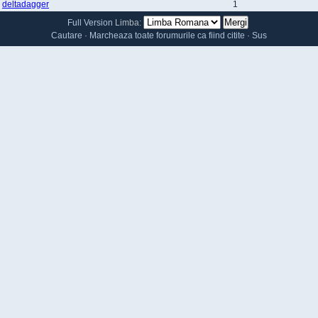
deltadagger
1
Full Version
Limba:
Cautare
·
Marcheaza toate forumurile ca fiind citite
·
Sus