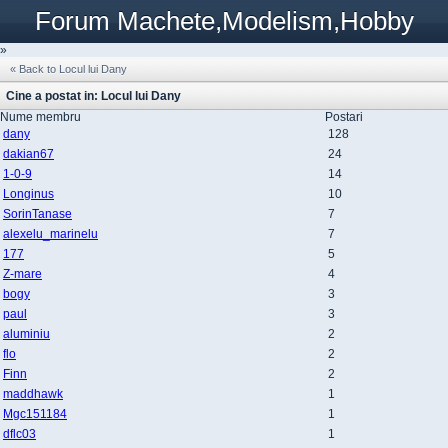
Forum Machete,Modelism,Hobby
»
« Back to Locul lui Dany
Cine a postat in: Locul lui Dany
Nume membru
Postari
dany
128
dakian67
24
1-0-9
14
Longinus
10
SorinTanase
7
alexelu_marinelu
7
177
5
Z-mare
4
bogy
3
paul
3
aluminiu
2
flo
2
Finn
2
maddhawk
1
Mgc151184
1
dflc03
1