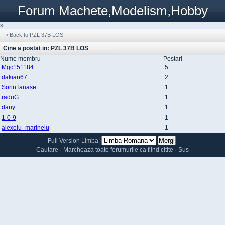
Forum Machete,Modelism,Hobby
»
« Back to PZL 37B LOS
Cine a postat in: PZL 37B LOS
Nume membru
Postari
Mgc151184
5
dakian67
2
SorinTanase
1
raduG
1
dany
1
1-0-9
1
alexelu_marinelu
1
Full Version
Limba:
Cautare
·
Marcheaza toate forumurile ca fiind citite
·
Sus