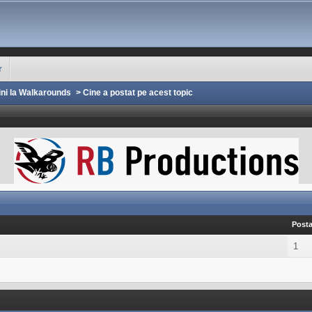
r
ini la Walkarounds
>
Cine a postat pe acest topic
Posta
1