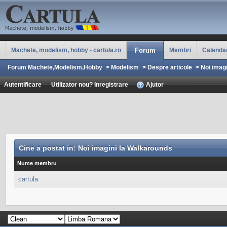
Machete, modelism, hobby - cartula.ro
Forum
Membri
Calenda
Forum Machete,Modelism,Hobby
>
Modelism
>
Despre articole
>
Noi imag
Autentificare
Utilizator nou? Inregistrare
Ajutor
Cine a postat in: Noi imagini la Walkarounds
Nume membru
cartula