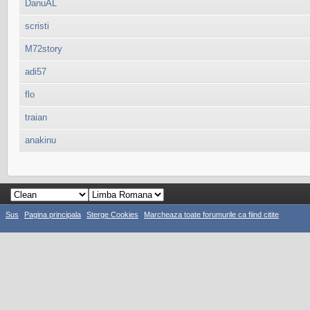
DanuAL
scristi
M72story
adi57
flo
traian
anakinu
Sus
Pagina principala
Sterge Cookies
Marcheaza toate forumurile ca fiind citite