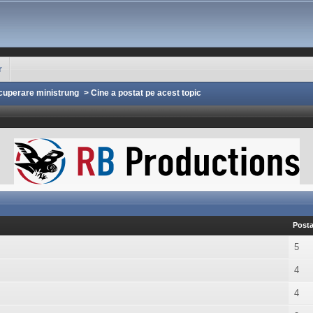
r
uperare ministrung
>
Cine a postat pe acest topic
Posta
5
4
4