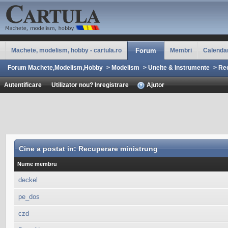
Machete, modelism, hobby - cartula.ro
Forum
Membri
Calenda
Forum Machete,Modelism,Hobby
>
Modelism
>
Unelte & Instrumente
>
Rec
Autentificare
Utilizator nou? Inregistrare
Ajutor
Cine a postat in: Recuperare ministrung
Nume membru
deckel
pe_dos
czd