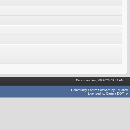
Data si ora: Aug 08 2026 09:41 AM
Community Forum Software by IP.Board
Licensed to: Cartula DOT ro