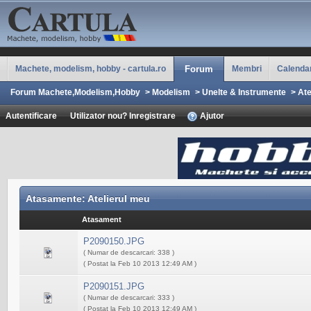
Machete, modelism, hobby - cartula.ro
Forum
Membri
Calenda
Forum Machete,Modelism,Hobby
>
Modelism
>
Unelte & Instrumente
>
Ate
Autentificare
Utilizator nou? Inregistrare
Ajutor
Atasamente: Atelierul meu
Atasament
P2090150.JPG
( Numar de descarcari: 338 )
( Postat la Feb 10 2013 12:49 AM )
P2090151.JPG
( Numar de descarcari: 333 )
( Postat la Feb 10 2013 12:49 AM )