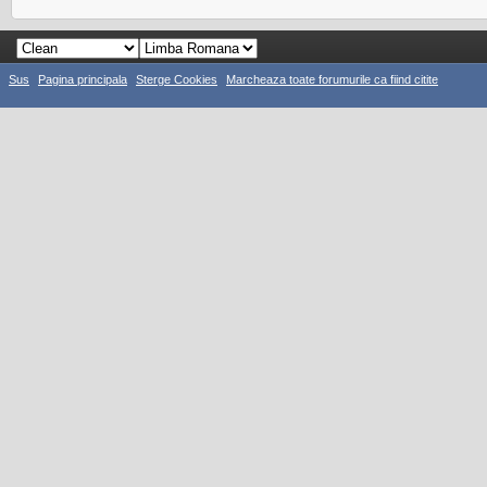
Sus
Pagina principala
Sterge Cookies
Marcheaza toate forumurile ca fiind citite