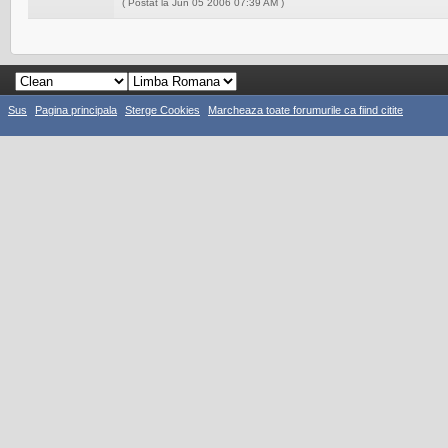
( Postat la Jun 05 2006 07:39 AM )
Sus
Pagina principala
Sterge Cookies
Marcheaza toate forumurile ca fiind citite