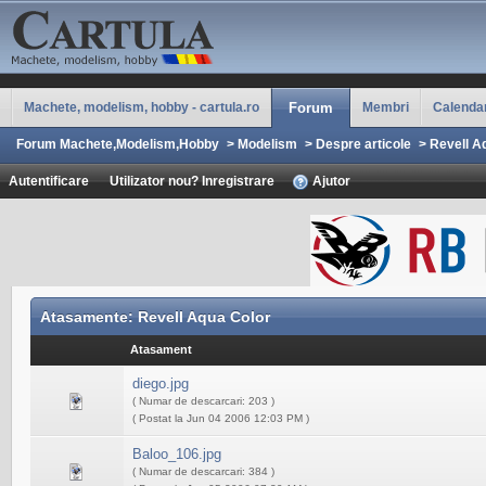
Machete, modelism, hobby - cartula.ro
Forum
Membri
Calenda
Forum Machete,Modelism,Hobby
>
Modelism
>
Despre articole
>
Revell A
Autentificare
Utilizator nou? Inregistrare
Ajutor
Atasamente: Revell Aqua Color
Atasament
diego.jpg
( Numar de descarcari: 203 )
( Postat la Jun 04 2006 12:03 PM )
Baloo_106.jpg
( Numar de descarcari: 384 )