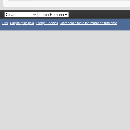
Sus
Pagina principala
Sterge Cookies
Marcheaza toate forumurile ca fiind citite