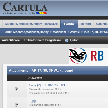
Machete, modelism, hobby - cartula.ro
Forum
Membri
Calenda
Forum Machete,Modelism,Hobby
>
Modelism
>
Aviatie
>
IAR 37, 38, 39 W
Autentificare
Utilizator nou? Inregistrare
Ajutor
Atasamente: IAR 37, 38, 39 Walkaround
Atasament
Copy (2) of P1020255.JPG
( Numar de descarcari: 786 )
( Postat la Feb 02 2014 06:25 PM )
1.jpg
( Numar de descarcari: 646 )