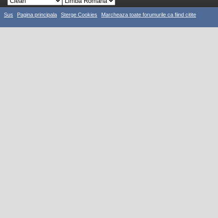
Sus
Pagina principala
Sterge Cookies
Marcheaza toate forumurile ca fiind citite