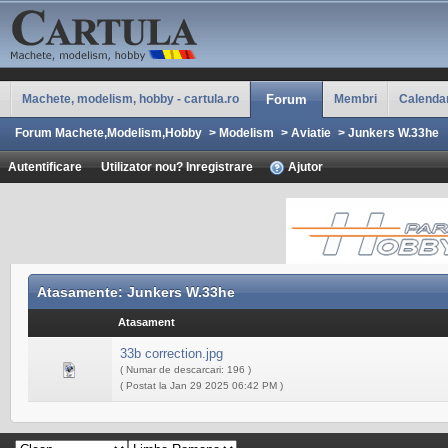
Machete, modelism, hobby - cartula.ro
Forum
Membri
Calenda
Forum Machete,Modelism,Hobby
>
Modelism
>
Aviatie
>
Junkers W.33he
Autentificare
Utilizator nou? Inregistrare
Ajutor
Atasamente: Junkers W.33he
Atasament
33b correction.jpg
( Numar de descarcari: 196 )
( Postat la Jan 29 2025 06:42 PM )