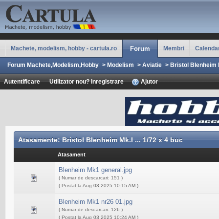
Machete, modelism, hobby - cartula.ro
Forum
Membri
Calenda
Forum Machete,Modelism,Hobby
>
Modelism
>
Aviatie
>
Bristol Blenheim M
Autentificare
Utilizator nou? Inregistrare
Ajutor
Atasamente: Bristol Blenheim Mk.I ... 1/72 x 4 buc
Atasament
Blenheim Mk1 general.jpg
( Numar de descarcari: 151 )
( Postat la Aug 03 2025 10:15 AM )
Blenheim Mk1 nr26 01.jpg
( Numar de descarcari: 126 )
( Postat la Aug 03 2025 10:24 AM )