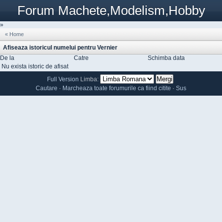
Forum Machete,Modelism,Hobby
»
« Home
Afiseaza istoricul numelui pentru Vernier
De la
Catre
Schimba data
Nu exista istoric de afisat
Full Version
Limba:
Cautare
·
Marcheaza toate forumurile ca fiind citite
·
Sus