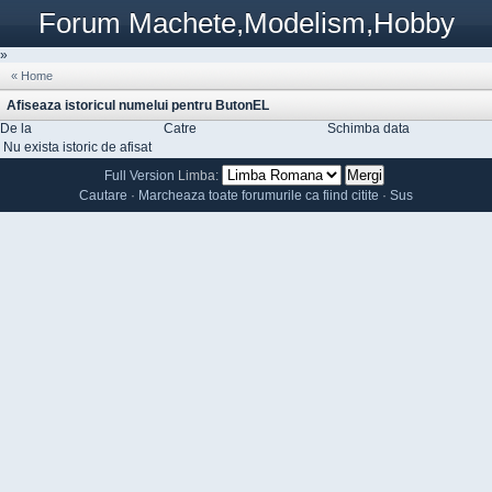
Forum Machete,Modelism,Hobby
»
« Home
Afiseaza istoricul numelui pentru ButonEL
De la
Catre
Schimba data
Nu exista istoric de afisat
Full Version
Limba:
Cautare
·
Marcheaza toate forumurile ca fiind citite
·
Sus