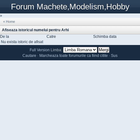
Forum Machete,Modelism,Hobby
»
« Home
Afiseaza istoricul numelui pentru Arhi
De la
Catre
Schimba data
Nu exista istoric de afisat
Full Version
Limba:
Cautare
·
Marcheaza toate forumurile ca fiind citite
·
Sus