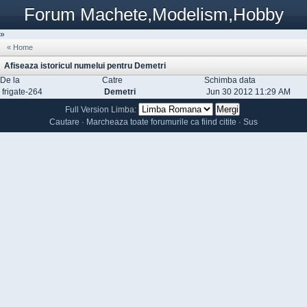
Forum Machete,Modelism,Hobby
»
« Home
Afiseaza istoricul numelui pentru Demetri
De la
Catre
Schimba data
frigate-264
Demetri
Jun 30 2012 11:29 AM
Full Version
Limba:
Cautare
·
Marcheaza toate forumurile ca fiind citite
·
Sus