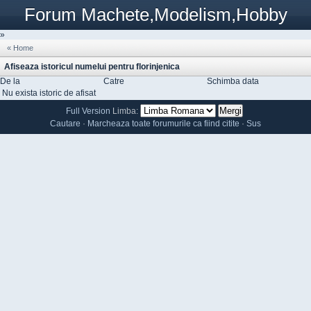
Forum Machete,Modelism,Hobby
»
« Home
Afiseaza istoricul numelui pentru florinjenica
De la
Catre
Schimba data
Nu exista istoric de afisat
Full Version
Limba:
Cautare
·
Marcheaza toate forumurile ca fiind citite
·
Sus