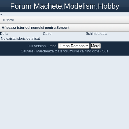
Forum Machete,Modelism,Hobby
»
« Home
Afiseaza istoricul numelui pentru Serpent
De la
Catre
Schimba data
Nu exista istoric de afisat
Full Version
Limba:
Cautare
·
Marcheaza toate forumurile ca fiind citite
·
Sus