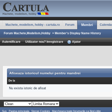
Machete, modelism, hobby - cartula.ro
Forum
Membri
Calenda
Forum Machete,Modelism,Hobby
>
Member's Display Name History
Autentificare
Utilizator nou? Inregistrare
Ajutor
Afiseaza istoricul numelui pentru mandrei
De la
Nu exista istoric de afisat
Sus
Pagina principala
Sterge Cookies
Marcheaza toate forumurile ca fiind citite