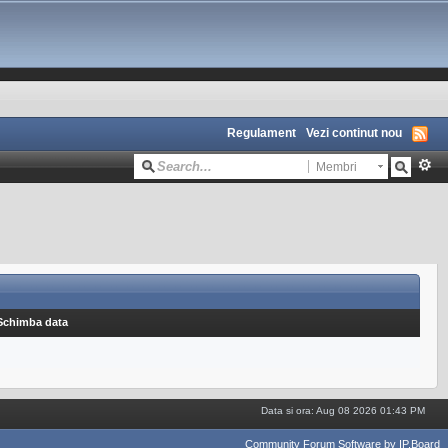
Regulament
Vezi continut nou
Membri
Schimba data
Data si ora: Aug 08 2026 01:43 PM
Community Forum Software by IP.Board