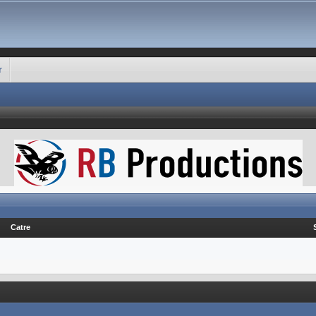
r
Catre