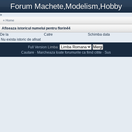
Forum Machete,Modelism,Hobby
»
« Home
Afiseaza istoricul numelui pentru florin44
De la
Catre
Schimba data
Nu exista istoric de afisat
Full Version
Limba:
Cautare
·
Marcheaza toate forumurile ca fiind citite
·
Sus