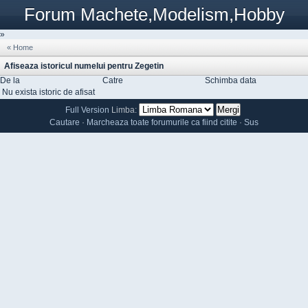
Forum Machete,Modelism,Hobby
»
« Home
Afiseaza istoricul numelui pentru Zegetin
De la
Catre
Schimba data
Nu exista istoric de afisat
Full Version
Limba:
Cautare
·
Marcheaza toate forumurile ca fiind citite
·
Sus