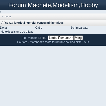
Forum Machete,Modelism,Hobby
»
« Home
Afiseaza istoricul numelui pentru minitehnicus
De la
Catre
Schimba data
Nu exista istoric de afisat
Full Version
Limba:
Cautare
·
Marcheaza toate forumurile ca fiind citite
·
Sus