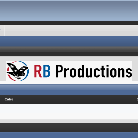
r
Catre