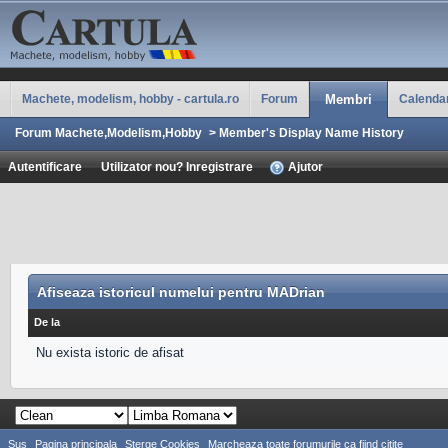
Machete, modelism, hobby - cartula.ro
Forum
Membri
Calenda
Forum Machete,Modelism,Hobby
>
Member's Display Name History
Autentificare
Utilizator nou? Inregistrare
Ajutor
Afiseaza istoricul numelui pentru MADrian
De la
Nu exista istoric de afisat
Sus
Pagina principala
Sterge Cookies
Marcheaza toate forumurile ca fiind citite