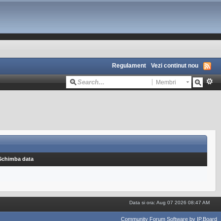
Regulament
Vezi continut nou
Membri
Schimba data
Data si ora: Aug 07 2026 08:47 AM
Community Forum Software by IP.Board