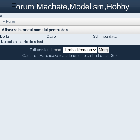
Forum Machete,Modelism,Hobby
»
« Home
Afiseaza istoricul numelui pentru dan
De la
Catre
Schimba data
Nu exista istoric de afisat
Full Version
Limba:
Cautare
·
Marcheaza toate forumurile ca fiind citite
·
Sus