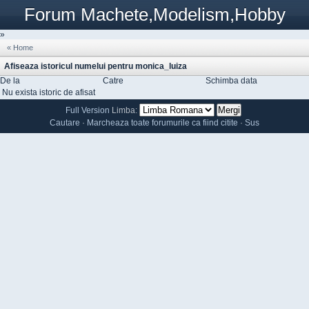
Forum Machete,Modelism,Hobby
»
« Home
Afiseaza istoricul numelui pentru monica_luiza
De la
Catre
Schimba data
Nu exista istoric de afisat
Full Version
Limba:
Cautare
·
Marcheaza toate forumurile ca fiind citite
·
Sus