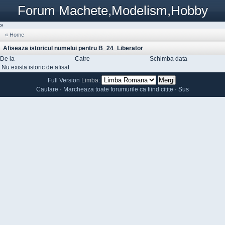
Forum Machete,Modelism,Hobby
»
« Home
Afiseaza istoricul numelui pentru B_24_Liberator
De la
Catre
Schimba data
Nu exista istoric de afisat
Full Version
Limba:
Cautare
·
Marcheaza toate forumurile ca fiind citite
·
Sus