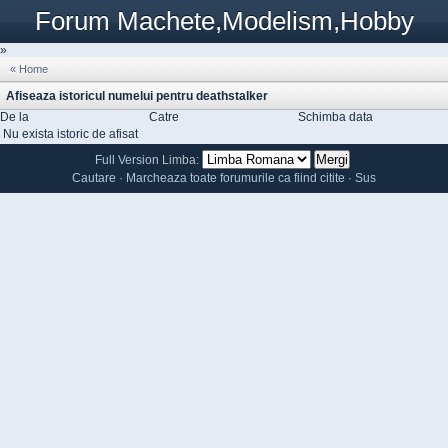
Forum Machete,Modelism,Hobby
»
« Home
Afiseaza istoricul numelui pentru deathstalker
De la
Catre
Schimba data
Nu exista istoric de afisat
Full Version
Limba:
Cautare
·
Marcheaza toate forumurile ca fiind citite
·
Sus