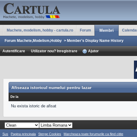
Machete, modelism, hobby - cartula.ro
Forum
Membri
Calenda
Forum Machete,Modelism,Hobby
>
Member's Display Name History
Autentificare
Utilizator nou? Inregistrare
Ajutor
Afiseaza istoricul numelui pentru lazar
De la
Nu exista istoric de afisat
Sus
Pagina principala
Sterge Cookies
Marcheaza toate forumurile ca fiind citite