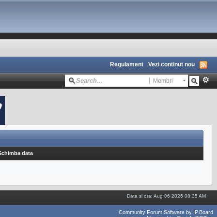
Regulament
Vezi continut nou
Membri
Schimba data
Data si ora: Aug 06 2026 08:35 AM
Community Forum Software by IP.Board