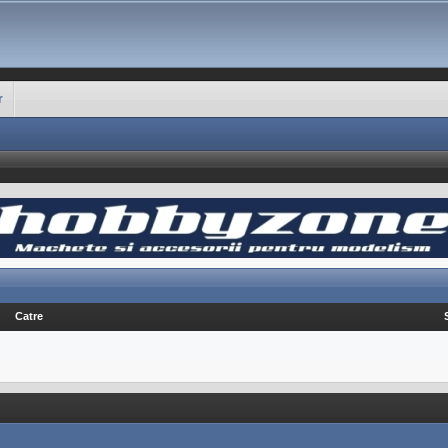
r
Catre