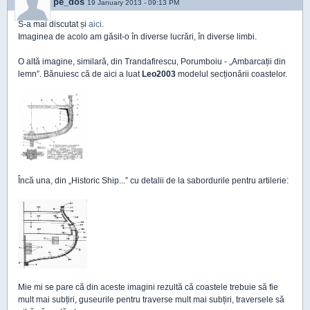
pe_dos
19 January 2013 - 09:13 PM
S-a mai discutat și
aici
.
Imaginea de acolo am găsit-o în diverse lucrări, în diverse limbi.
O altă imagine, similară, din Trandafirescu, Porumboiu - „Ambarcații din
lemn”. Bănuiesc că de aici a luat
Leo2003
modelul secționării coastelor.
Încă una, din „Historic Ship...” cu detalii de la sabordurile pentru artilerie:
Mie mi se pare că din aceste imagini rezultă că coastele trebuie să fie
mult mai subțiri, guseurile pentru traverse mult mai subțiri, traversele să