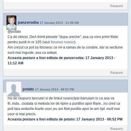
Raspuns
panzerseba
17 January 2013 - 11:09 AM
@potato
Ca de obicei, DeA trimit piesele "dupa ureche", asa ca vom primi filele
pentru punti in nr 105 (vezi
forumul rusesc
).
Am crezut ca pot sa folosesc ce mi-a ramas de la corabie, dar la sectiune
sunt mai inguste, asa ca astept.
Aceasta postare a fost editata de
panzerseba
: 17 January 2013 -
11:12 AM
Raspuns
potato
17 January 2013 - 06:52 PM
ms de raspuns tancule! si de linkul rusesc!pai banuiam io ca asa va
fii..mda...ciudata si metoda lor de lipire a puntilor apoi filare...nu cred ca
poti taia resturile foarte usor.,eu am filat puntile apoi le-am lipt .mult mai
usor si mai precis.
Aceasta postare a fost editata de
potato
: 17 January 2013 - 06:52 PM
Raspuns