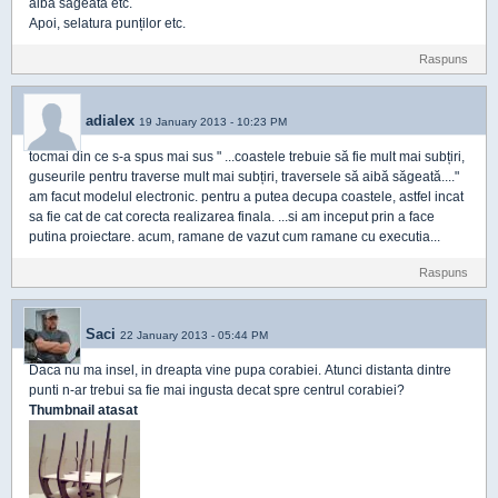
aibă săgeată etc.
Apoi, selatura punților etc.
Raspuns
adialex
19 January 2013 - 10:23 PM
tocmai din ce s-a spus mai sus " ...coastele trebuie să fie mult mai subțiri,
guseurile pentru traverse mult mai subțiri, traversele să aibă săgeată...."
am facut modelul electronic. pentru a putea decupa coastele, astfel incat
sa fie cat de cat corecta realizarea finala. ...si am inceput prin a face
putina proiectare. acum, ramane de vazut cum ramane cu executia...
Raspuns
Saci
22 January 2013 - 05:44 PM
Daca nu ma insel, in dreapta vine pupa corabiei. Atunci distanta dintre
punti n-ar trebui sa fie mai ingusta decat spre centrul corabiei?
Thumbnail atasat