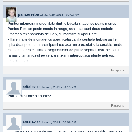
panzerseba
18 January 2013 - 09:03 AM
Puntea inferioara merge filata dintr-o bucata si apoi se poate monta.
Puntea B nu se poate monta intreaga, asa incat sunt doua metode:
- metoda reconamdata de DeA, cu montare si apoi filare
- filare inaite de montare, cu specificatia ca fila centrala trebuie sa fie
lipita doar pe una din semipunti (eu asa am procedat si la corabie, unde
metoda lor era cu filare a segmentelor de punte separat, asa incat ar fi
ramas ditamai rostul pe centru si s-ar fi intrerupt scandurile nefiresc
longitudinal)
Raspuns
adialex
18 January 2013 - 04:13 PM
Poti sa-mi si mie planurile?
Raspuns
adialex
19 January 2013 - 05:09 PM
nu m-am apucat inca de sectiune pentru ca vreau sa o modific. vreua sa