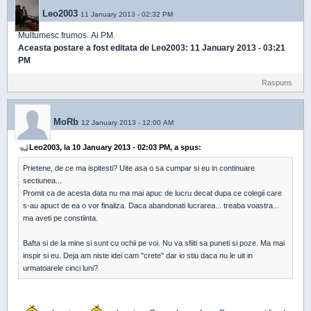
Leo2003
11 January 2013 - 02:32 PM
Multumesc frumos. Ai PM.
Aceasta postare a fost editata de
Leo2003
: 11 January 2013 - 03:21
PM
Raspuns
MoRb
12 January 2013 - 12:00 AM
Leo2003, la 10 January 2013 - 02:03 PM, a spus:
Prietene, de ce ma ispitesti? Uite asa o sa cumpar si eu in continuare
sectiunea...
Promit ca de acesta data nu ma mai apuc de lucru decat dupa ce colegii care
s-au apuct de ea o vor finaliza. Daca abandonati lucrarea... treaba voastra...
ma aveti pe constiinta.
Bafta si de la mine si sunt cu ochii pe voi. Nu va sfiiti sa puneti si poze. Ma mai
inspir si eu. Deja am niste idei cam "crete" dar io stiu daca nu le uit in
urmatoarele cinci luni?