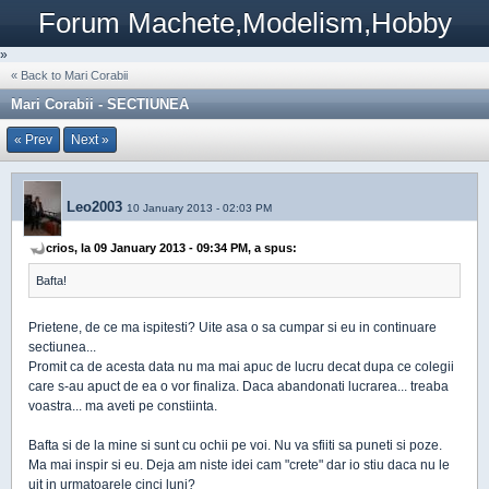
Forum Machete,Modelism,Hobby
»
« Back to Mari Corabii
Mari Corabii - SECTIUNEA
« Prev
Next »
Leo2003
10 January 2013 - 02:03 PM
crios, la 09 January 2013 - 09:34 PM, a spus:
Bafta!
Prietene, de ce ma ispitesti? Uite asa o sa cumpar si eu in continuare
sectiunea...
Promit ca de acesta data nu ma mai apuc de lucru decat dupa ce colegii
care s-au apuct de ea o vor finaliza. Daca abandonati lucrarea... treaba
voastra... ma aveti pe constiinta.
Bafta si de la mine si sunt cu ochii pe voi. Nu va sfiiti sa puneti si poze.
Ma mai inspir si eu. Deja am niste idei cam "crete" dar io stiu daca nu le
uit in urmatoarele cinci luni?