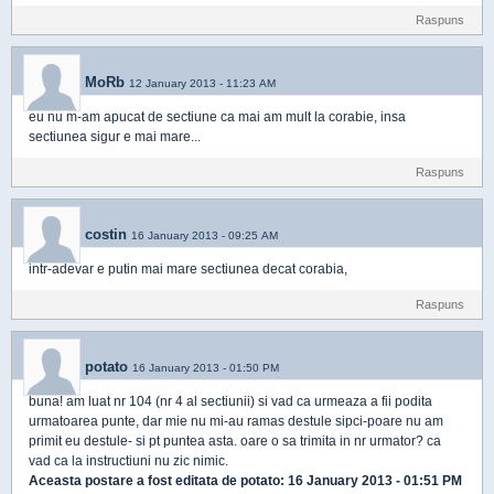
Raspuns
MoRb
12 January 2013 - 11:23 AM
eu nu m-am apucat de sectiune ca mai am mult la corabie, insa
sectiunea sigur e mai mare...
Raspuns
costin
16 January 2013 - 09:25 AM
intr-adevar e putin mai mare sectiunea decat corabia,
Raspuns
potato
16 January 2013 - 01:50 PM
buna! am luat nr 104 (nr 4 al sectiunii) si vad ca urmeaza a fii podita
urmatoarea punte, dar mie nu mi-au ramas destule sipci-poare nu am
primit eu destule- si pt puntea asta. oare o sa trimita in nr urmator? ca
vad ca la instructiuni nu zic nimic.
Aceasta postare a fost editata de
potato
: 16 January 2013 - 01:51 PM