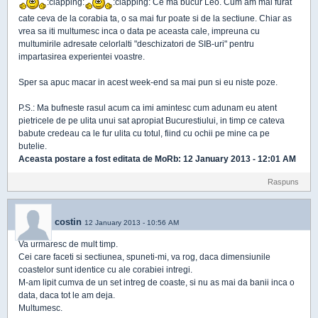
:clapping:
:clapping: Ce ma bucur Leo. Cum am mai furat
cate ceva de la corabia ta, o sa mai fur poate si de la sectiune. Chiar as
vrea sa iti multumesc inca o data pe aceasta cale, impreuna cu
multumirile adresate celorlalti "deschizatori de SIB-uri" pentru
impartasirea experientei voastre.
Sper sa apuc macar in acest week-end sa mai pun si eu niste poze.
P.S.: Ma bufneste rasul acum ca imi amintesc cum adunam eu atent
pietricele de pe ulita unui sat apropiat Bucurestiului, in timp ce cateva
babute credeau ca le fur ulita cu totul, fiind cu ochii pe mine ca pe
butelie.
Aceasta postare a fost editata de
MoRb
: 12 January 2013 - 12:01 AM
Raspuns
costin
12 January 2013 - 10:56 AM
Va urmaresc de mult timp.
Cei care faceti si sectiunea, spuneti-mi, va rog, daca dimensiunile
coastelor sunt identice cu ale corabiei intregi.
M-am lipit cumva de un set intreg de coaste, si nu as mai da banii inca o
data, daca tot le am deja.
Multumesc.