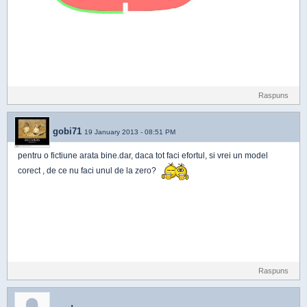
Raspuns
gobi71
19 January 2013 - 08:51 PM
pentru o fictiune arata bine.dar, daca tot faci efortul, si vrei un model
corect , de ce nu faci unul de la zero?
Raspuns