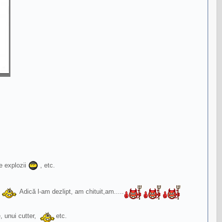
de explozii
, etc.
Adică l-am dezlipt, am chituit,am.....
, unui cutter,
etc.