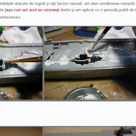
afeţele atacate de rugină şi alţi factori naturali, am ales următoarea variantă:
ele
(aşa cum am avut eu viziunea)
dorite şi am aplicat cu o pensulă pudră de 
ortavionului