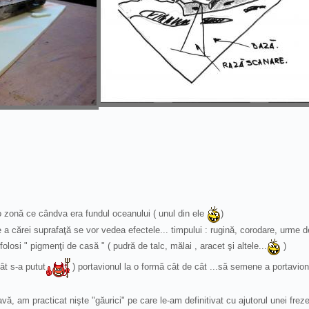
-o zonă ce cândva era fundul oceanului ( unul din ele
)
pe a cărei suprafaţă se vor vedea efectele... timpului : rugină, corodare, urme 
 folosi " pigmenţi de casă " ( pudră de talc, mălai , aracet şi altele...
)
ât s-a putut
) portavionul la o formă cât de cât ...să semene a portavion
vă, am practicat nişte "găurici" pe care le-am definitivat cu ajutorul unei freze