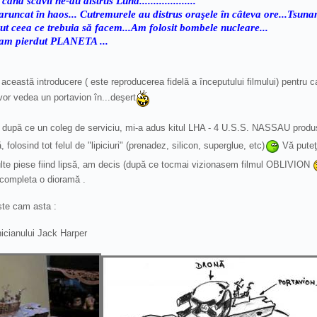
ând scavii ne-au distrus Luna....................
uncat în haos... Cutremurele au distrus oraşele în câteva ore...Tsunami 
cut ceea ce trebuia să facem...Am folosit bombele nucleare...
-am pierdut PLANETA ...
această introducere ( este reproducerea fidelă a începutului filmului) pentru
vor vedea un portavion în...deşert
t după ce un coleg de serviciu, mi-a adus kitul LHA - 4 U.S.S. NASSAU produs 
, folosind tot felul de
"lipiciuri"
(prenadez, silicon, superglue, etc)
Vă puteţ
Multe piese fiind lipsă, am decis (după ce tocmai vizionasem filmul OBLIVION
a completa o dioramă .
ste cam asta :
icianului Jack Harper