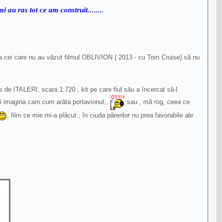
au ras tot ce am construit........
 ca cei care nu au văzut filmul OBLIVION ( 2013 - cu Tom Cruise) să nu
de ITALERI, scara 1:720 , kit pe care fiul său a încercat să-l
i imagina cam cum arăta portavionul...
sau , mă rog, ceea ce
, film ce mie mi-a plăcut , în ciuda părerilor nu prea favorabile ale