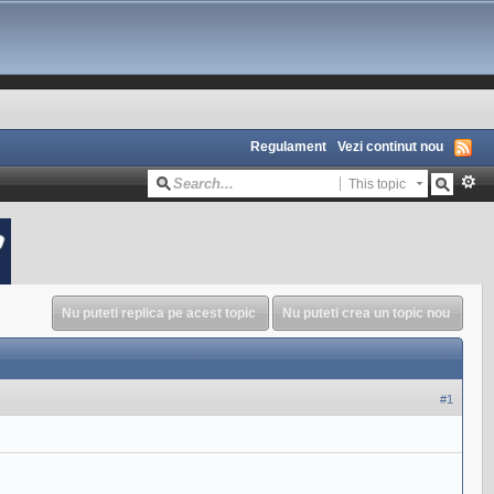
Regulament
Vezi continut nou
This topic
Nu puteti replica pe acest topic
Nu puteti crea un topic nou
#1