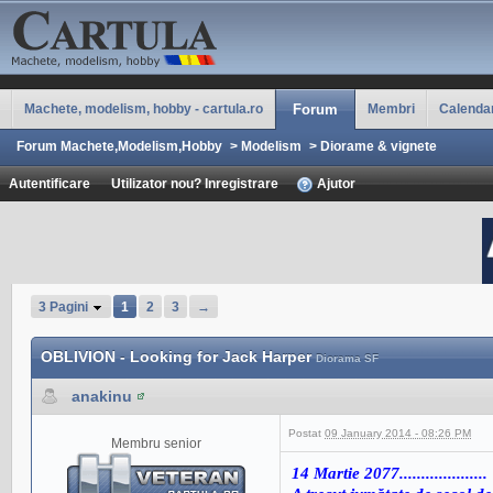
Machete, modelism, hobby - cartula.ro
Forum
Membri
Calenda
Forum Machete,Modelism,Hobby
>
Modelism
>
Diorame & vignete
Autentificare
Utilizator nou? Inregistrare
Ajutor
3 Pagini
1
2
3
→
OBLIVION - Looking for Jack Harper
Diorama SF
anakinu
Postat
09 January 2014 - 08:26 PM
Membru senior
14 Martie 2077....................