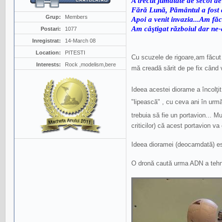
A trecut jumătate de secol de c
Fără Lună, Pământul a fost ar
Grup:
Members
Apoi a venit invazia...Am fă
Am câştigat războiul dar ne
Postari:
1077
Inregistrat:
14-March 08
Location:
PITESTI
Cu scuzele de rigoare,am făcut 
Interests:
Rock ,modelism,bere
mă creadă sărit de pe fix când 
Ideea acestei diorame a încolţi
"lipească" , cu ceva ani în urmă
trebuia să fie un portavion... 
criticilor) că acest portavion v
Ideea dioramei (deocamdată) e
O dronă caută urma ADN a tehn