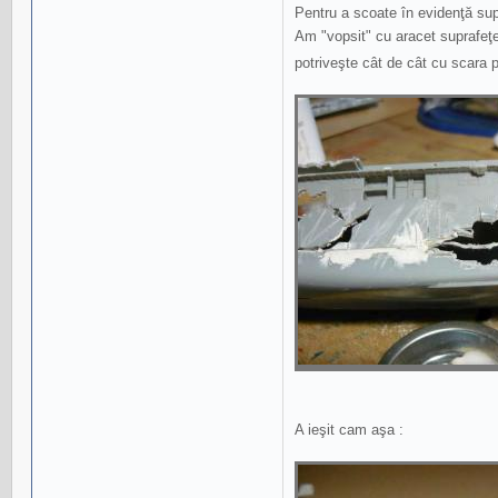
Pentru a scoate în evidenţă supr
Am "vopsit" cu aracet suprafeţ
potriveşte cât de cât cu scara p
A ieşit cam aşa :