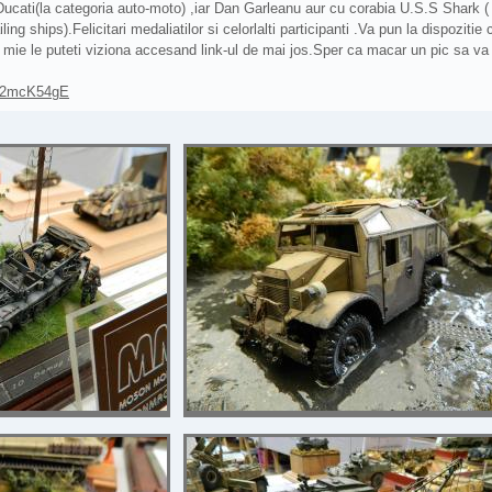
ucati(la categoria auto-moto) ,iar Dan Garleanu aur cu corabia U.S.S Shark ( l
ing ships).Felicitari medaliatilor si celorlalti participanti .Va pun la dispozit
o mie le puteti viziona accesand link-ul de mai jos.Sper ca macar un pic sa va
-z2mcK54gE