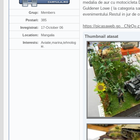
medalia de aur cu motocicleta D
Guldener Lowe ( la categoria sail
Grup:
Members
evenimentului.Restul in jur de 
Postari:
385
https://picasaweb.go...CNrQx
Inregistrat:
17-October 06
Location:
Mangalia
Thumbnail atasat
Interests:
Aviatie,marina,tehnolog
ie.