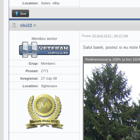
Location:
Sebes -Alba
Sus
tibi22
Postat
20 April 2012 - 08:37 AM
Membru senior
Salut baieti, postez si eu niste
Redimensionat la 100% (a fost 1024 
Grup:
Members
Postari:
2771
Inregistrat:
27-July 08
Location:
Sighisoara