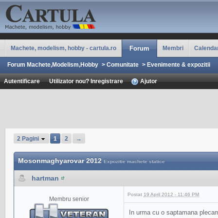
Machete, modelism, hobby - cartula.ro
Forum
Membri
Calenda
Forum Machete,Modelism,Hobby
>
Comunitate
>
Evenimente & expozitii
Autentificare
Utilizator nou? Inregistrare
Ajutor
2 Pagini
1
2
→
Mosonmaghyarovar 2012
Expozitie machete statice
hartman
Postat
19 April 2012 - 11:46 PM
Membru senior
In urma cu o saptamana plecam in