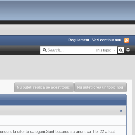
Regulament
Vezi continut nou
This topic
Nu puteti replica pe acest topic
Nu puteti crea un topic nou
#1
oncurs la diferite categorii.Sunt bucuros sa anunt ca Tibi 22 a luat