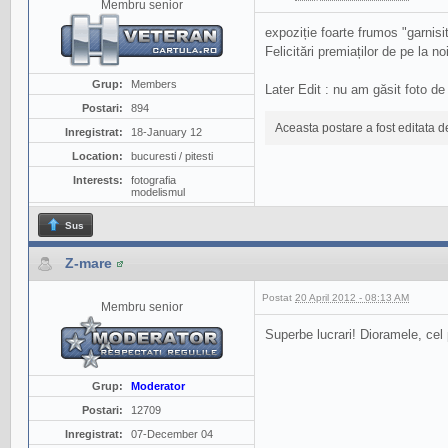
Membru senior
expoziție foarte frumos "garnisi
Felicitări premiaților de pe la noi
Grup:
Members
Later Edit : nu am găsit foto de
Postari:
894
Aceasta postare a fost editata 
Inregistrat:
18-January 12
Location:
bucuresti / pitesti
Interests:
fotografia
modelismul
Sus
Z-mare
Postat
20 April 2012 - 08:13 AM
Membru senior
Superbe lucrari! Dioramele, cel 
Grup:
Moderator
Postari:
12709
Inregistrat:
07-December 04