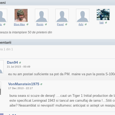
teni
Vali
lu
Blue-Max
Ronin
Pavel
Arhi
seaza la intamplare 50 de prieteni din
entarii
na 1 din 1
Dan94
21 Jul 2015 - 00:49
eu nu am postari suficiente sa pot da PM. maine va pun la posta S-100&
VonManstein1975
17 Dec 2013 - 22:17
buna seara si scuze de deranj! ....caut un Tiger 1 Initial production de
este specificat Leningrad 1943 si tancul are camuflaj de iarna !...Stit
aibe? Neasamblat si nevopsit! multumesc anticipat si astept un reaspun