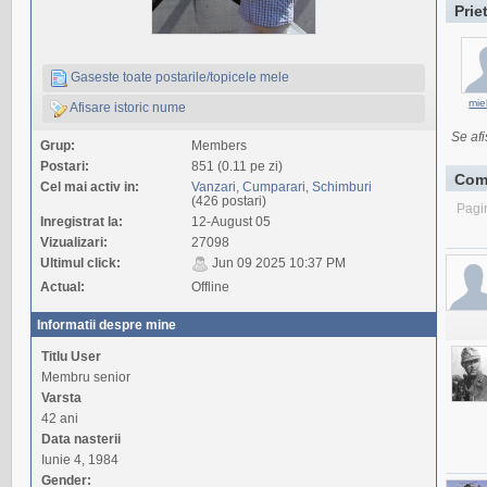
Prie
Gaseste toate postarile/topicele mele
mie
Afisare istoric nume
Se afi
Grup:
Members
Postari:
851 (0.11 pe zi)
Com
Cel mai activ in:
Vanzari, Cumparari, Schimburi
(426 postari)
Pagi
Inregistrat la:
12-August 05
Vizualizari:
27098
Ultimul click:
Jun 09 2025 10:37 PM
Actual:
Offline
Informatii despre mine
Titlu User
Membru senior
Varsta
42 ani
Data nasterii
Iunie 4, 1984
Gender: