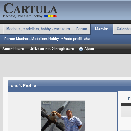
Machete, modelism, hobby - cartula.ro
Forum
Membri
Calenda
Forum Machete,Modelism,Hobby
>
Vede profil: uhu
Autentificare
Utilizator nou? Inregistrare
Ajutor
uhu
's Profile
R