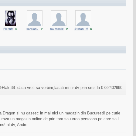
FlorinM
caraianu
raulwasile
Stefan_M
Flak 38. daca vreti sa vorbim,lasati-mi nr dv prin sms la 0732402990
 la Dragon si nu gasesc in mai nici un magazin din Bucuresti! pe cutie
i cumva un magazin online de prin tara sau vreo persoana pe care sa-l
s! al dv, Andre...