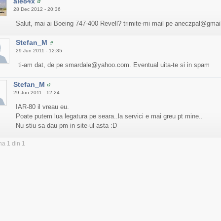
ale84x
28 Dec 2012 - 20:36
Salut, mai ai Boeing 747-400 Revell? trimite-mi mail pe aneczpal@gma
Stefan_M
29 Jun 2011 - 12:35
ti-am dat, de pe smardale@yahoo.com. Eventual uita-te si in spam
Stefan_M
29 Jun 2011 - 12:24
IAR-80 il vreau eu.
Poate putem lua legatura pe seara..la servici e mai greu pt mine..
Nu stiu sa dau pm in site-ul asta :D
na 1 din 1