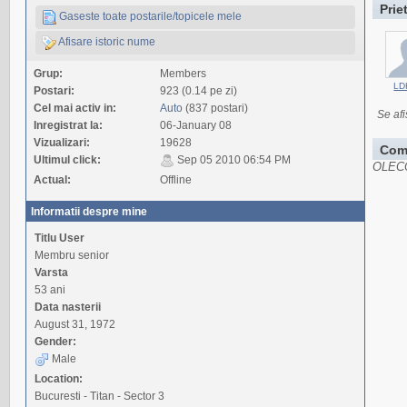
Prie
Gaseste toate postarile/topicele mele
Afisare istoric nume
Grup:
Members
LD
Postari:
923 (0.14 pe zi)
Cel mai activ in:
Auto
(837 postari)
Se afi
Inregistrat la:
06-January 08
Vizualizari:
19628
Com
Ultimul click:
Sep 05 2010 06:54 PM
OLECO 
Actual:
Offline
Informatii despre mine
Titlu User
Membru senior
Varsta
53 ani
Data nasterii
August 31, 1972
Gender:
Male
Location:
Bucuresti - Titan - Sector 3