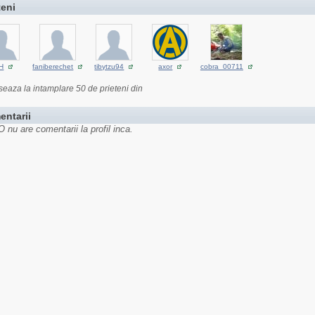
teni
H
faniberechet
tibytzu94
axor
cobra_00711
seaza la intamplare 50 de prieteni din
entarii
nu are comentarii la profil inca.