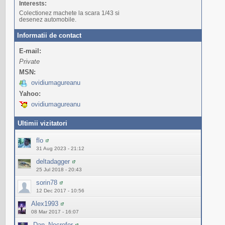
Interests:
Colectionez machete la scara 1/43 si
desenez automobile.
Informatii de contact
E-mail:
Private
MSN:
ovidiumagureanu
Yahoo:
ovidiumagureanu
Ultimii vizitatori
flo
31 Aug 2023 - 21:12
deltadagger
25 Jul 2018 - 20:43
sorin78
12 Dec 2017 - 10:56
Alex1993
08 Mar 2017 - 16:07
Dan_Necrofor