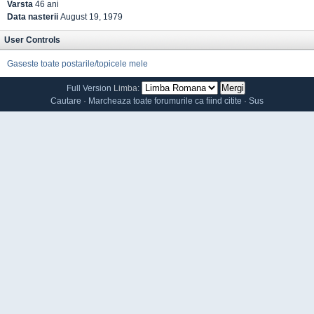
Varsta
46 ani
Data nasterii
August 19, 1979
User Controls
Gaseste toate postarile/topicele mele
Full Version
Limba:
Cautare
·
Marcheaza toate forumurile ca fiind citite
·
Sus