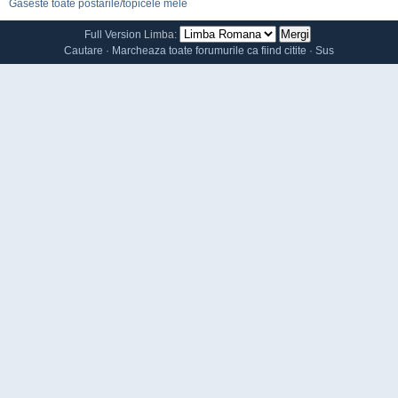
Gaseste toate postarile/topicele mele
Full Version
Limba:
Cautare
·
Marcheaza toate forumurile ca fiind citite
·
Sus