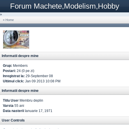
Forum Machete,Modelism,Hobby
»
« Home
Informatii despre mine
Grup:
Members
Postari:
24 (0 pe zi)
Inregistrat la:
29-September 08
Ultimul click:
Jan 09 2013 10:08 PM
Informatii despre mine
Titlu User
Membru deplin
Varsta
55 ani
Data nasterii
Ianuarie 17, 1971
User Controls