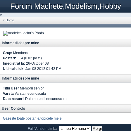
Forum Machete,Modelism,Hobby
»
« Home
Informatii despre mine
Grup:
Members
Postari:
114 (0.02 pe zi)
Inregistrat la:
26-October 08
Ultimul click:
Jan 08 2012 01:42 PM
Informatii despre mine
Titlu User
Membru senior
Varsta
Varsta necunoscuta
Data nasterii
Data nasterii necunoscuta
User Controls
Gaseste toate postarile/topicele mele
Full Version
Limba: