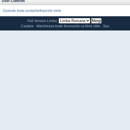
User Controls
Gaseste toate postarile/topicele mele
Full Version
Limba:
Cautare
·
Marcheaza toate forumurile ca fiind citite
·
Sus