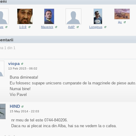
teni
jiju
are
1-0-9
Maverick
AdiP
Longinus
entarii
na 1 din 1
viopa
13 Feb 2015 - 06:02
Buna dimineata!
Eu folosesc supape unicsens cumparate de la magzinele de piese auto. 
Numai bine!
Vio Pavel
HIND
15 May 2014 - 22:03
nr meu de tel este 0744-840206.
Daca nu ai plecat inca din Alba, hai sa ne vedem la o cafea.