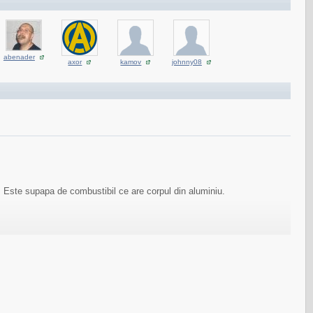
abenader
axor
kamov
johnny08
Este supapa de combustibil ce are corpul din aluminiu.