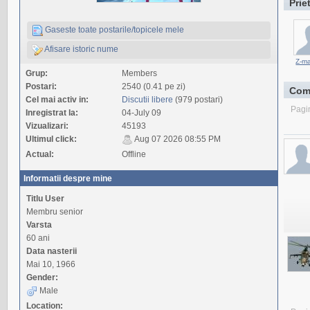
Prie
Gaseste toate postarile/topicele mele
Afisare istoric nume
Z-m
Grup:
Members
Postari:
2540 (0.41 pe zi)
Com
Cel mai activ in:
Discutii libere
(979 postari)
Pagi
Inregistrat la:
04-July 09
Vizualizari:
45193
Ultimul click:
Aug 07 2026 08:55 PM
Actual:
Offline
Informatii despre mine
Titlu User
Membru senior
Varsta
60 ani
Data nasterii
Mai 10, 1966
Gender:
Male
Location: