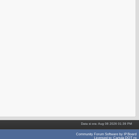
Data si ora: Aug 08 2026 01:39 PM
Community Forum Software by IP.Board
Licensed to: Cartula DOT ro