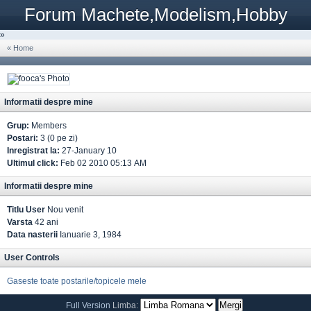
Forum Machete,Modelism,Hobby
»
« Home
Informatii despre mine
Grup:
Members
Postari:
3 (0 pe zi)
Inregistrat la:
27-January 10
Ultimul click:
Feb 02 2010 05:13 AM
Informatii despre mine
Titlu User
Nou venit
Varsta
42 ani
Data nasterii
Ianuarie 3, 1984
User Controls
Gaseste toate postarile/topicele mele
Full Version
Limba: