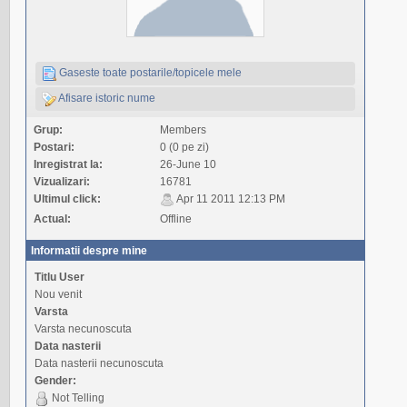
Gaseste toate postarile/topicele mele
Afisare istoric nume
Grup:
Members
Postari:
0 (0 pe zi)
Inregistrat la:
26-June 10
Vizualizari:
16781
Ultimul click:
Apr 11 2011 12:13 PM
Actual:
Offline
Informatii despre mine
Titlu User
Nou venit
Varsta
Varsta necunoscuta
Data nasterii
Data nasterii necunoscuta
Gender:
Not Telling