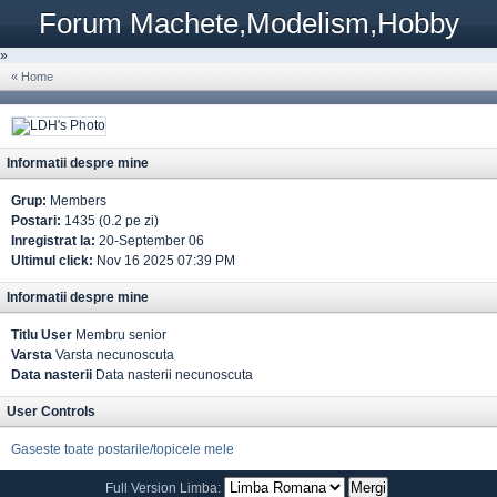
Forum Machete,Modelism,Hobby
»
« Home
Informatii despre mine
Grup:
Members
Postari:
1435 (0.2 pe zi)
Inregistrat la:
20-September 06
Ultimul click:
Nov 16 2025 07:39 PM
Informatii despre mine
Titlu User
Membru senior
Varsta
Varsta necunoscuta
Data nasterii
Data nasterii necunoscuta
User Controls
Gaseste toate postarile/topicele mele
Full Version
Limba: