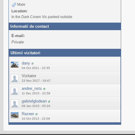
Male
Location:
In the Dark Crown Vic parked outside
Informatii de contact
E-mail:
Private
Ultimii vizitatori
dany
04 Oct 2021 - 22:35
Vizitator
23 Nov 2017 - 19:47
andrei_nsts
11 Dec 2015 - 22:58
gabrielglodean
09 Jan 2015 - 05:24
Razeer
10 Oct 2013 - 22:06