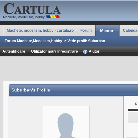
Machete, modelism, hobby - cartula.ro
Forum
Membri
Calenda
Forum Machete,Modelism,Hobby
>
Vede profil: Suburban
Autentificare
Utilizator nou? Inregistrare
Ajutor
Suburban
's Profile
R