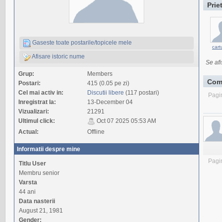
Prie
Gaseste toate postarile/topicele mele
cart
Afisare istoric nume
Se afi
Grup:
Members
Com
Postari:
415 (0.05 pe zi)
Cel mai activ in:
Discutii libere
(117 postari)
Pagi
Inregistrat la:
13-December 04
Vizualizari:
21291
Ultimul click:
Oct 07 2025 05:53 AM
Actual:
Offline
Informatii despre mine
Pagi
Titlu User
Membru senior
Varsta
44 ani
Data nasterii
August 21, 1981
Gender: