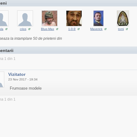
teni
ula
crios
Blue-Max
1-0-9
Maverick
tomi
seaza la intamplare 50 de prieteni din
entarii
na 1 din 1
Vizitator
23 Nov 2017 - 19:34
Frumoase modele
na 1 din 1