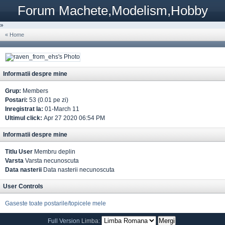
Forum Machete,Modelism,Hobby
»
« Home
Informatii despre mine
Grup:
Members
Postari:
53 (0.01 pe zi)
Inregistrat la:
01-March 11
Ultimul click:
Apr 27 2020 06:54 PM
Informatii despre mine
Titlu User
Membru deplin
Varsta
Varsta necunoscuta
Data nasterii
Data nasterii necunoscuta
User Controls
Gaseste toate postarile/topicele mele
Full Version
Limba: