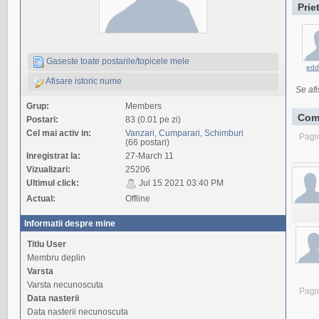
Prie
Gaseste toate postarile/topicele mele
edd
Afisare istoric nume
Se afi
Grup:
Members
Com
Postari:
83 (0.01 pe zi)
Cel mai activ in:
Vanzari, Cumparari, Schimburi
Pagi
(66 postari)
Inregistrat la:
27-March 11
Vizualizari:
25206
Ultimul click:
Jul 15 2021 03:40 PM
Actual:
Offline
Informatii despre mine
Titlu User
Membru deplin
Varsta
Varsta necunoscuta
Pagi
Data nasterii
Data nasterii necunoscuta