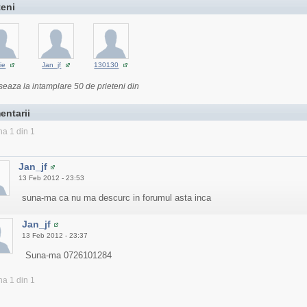
teni
ie
Jan_jf
130130
seaza la intamplare 50 de prieteni din
entarii
na 1 din 1
Jan_jf
13 Feb 2012 - 23:53
suna-ma ca nu ma descurc in forumul asta inca
Jan_jf
13 Feb 2012 - 23:37
Suna-ma 0726101284
na 1 din 1