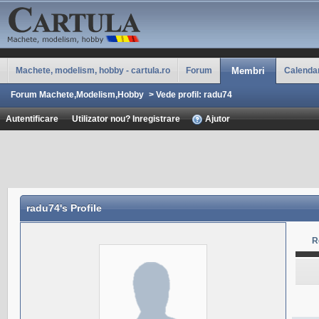
Machete, modelism, hobby - cartula.ro
Forum
Membri
Calenda
Forum Machete,Modelism,Hobby
>
Vede profil: radu74
Autentificare
Utilizator nou? Inregistrare
Ajutor
radu74
's Profile
R