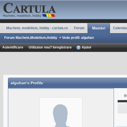
Machete, modelism, hobby - cartula.ro
Forum
Membri
Calenda
Forum Machete,Modelism,Hobby
>
Vede profil: alguhan
Autentificare
Utilizator nou? Inregistrare
Ajutor
alguhan
's Profile
R