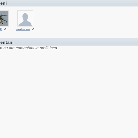
teni
ND
raulwasile
entarii
n nu are comentarii la profil inca.