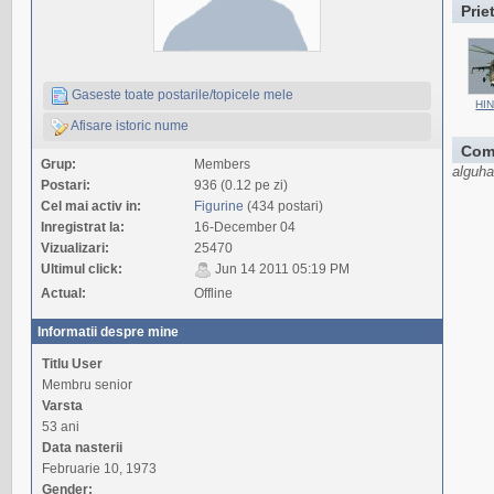
Prie
Gaseste toate postarile/topicele mele
HI
Afisare istoric nume
Com
Grup:
Members
alguha
Postari:
936 (0.12 pe zi)
Cel mai activ in:
Figurine
(434 postari)
Inregistrat la:
16-December 04
Vizualizari:
25470
Ultimul click:
Jun 14 2011 05:19 PM
Actual:
Offline
Informatii despre mine
Titlu User
Membru senior
Varsta
53 ani
Data nasterii
Februarie 10, 1973
Gender: