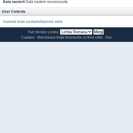
Data nasterii
Data nasterii necunoscuta
User Controls
Gaseste toate postarile/topicele mele
Full Version
Limba:
Cautare
·
Marcheaza toate forumurile ca fiind citite
·
Sus