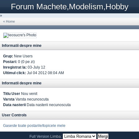
Forum Machete,Modelism,Hobby
»
« Home
Informatii despre mine
Grup:
New Users
Postari:
0 (0 pe zi)
Inregistrat la:
03-July 12
Ultimul click:
Jul 04 2012 08:04 AM
Informatii despre mine
Titlu User
Nou venit
Varsta
Varsta necunoscuta
Data nasterii
Data nasterii necunoscuta
User Controls
Gaseste toate postarile/topicele mele
Full Version
Limba: