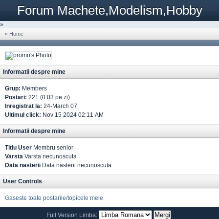
Forum Machete,Modelism,Hobby
»
« Home
Informatii despre mine
Grup:
Members
Postari:
221 (0.03 pe zi)
Inregistrat la:
24-March 07
Ultimul click:
Nov 15 2024 02:11 AM
Informatii despre mine
Titlu User
Membru senior
Varsta
Varsta necunoscuta
Data nasterii
Data nasterii necunoscuta
User Controls
Gaseste toate postarile/topicele mele
Full Version
Limba: