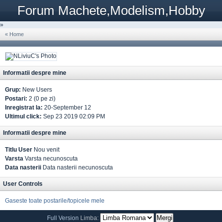
Forum Machete,Modelism,Hobby
»
« Home
Informatii despre mine
Grup:
New Users
Postari:
2 (0 pe zi)
Inregistrat la:
20-September 12
Ultimul click:
Sep 23 2019 02:09 PM
Informatii despre mine
Titlu User
Nou venit
Varsta
Varsta necunoscuta
Data nasterii
Data nasterii necunoscuta
User Controls
Gaseste toate postarile/topicele mele
Full Version
Limba: