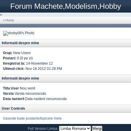
Forum Machete,Modelism,Hobby
»
« Home
Informatii despre mine
Grup:
New Users
Postari:
0 (0 pe zi)
Inregistrat la:
14-November 12
Ultimul click:
Nov 18 2012 01:28 PM
Informatii despre mine
Titlu User
Nou venit
Varsta
Varsta necunoscuta
Data nasterii
Data nasterii necunoscuta
User Controls
Gaseste toate postarile/topicele mele
Full Version
Limba: