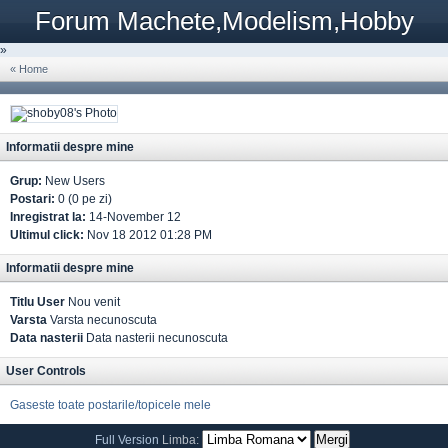
Forum Machete,Modelism,Hobby
»
« Home
Informatii despre mine
Grup:
New Users
Postari:
0 (0 pe zi)
Inregistrat la:
14-November 12
Ultimul click:
Nov 18 2012 01:28 PM
Informatii despre mine
Titlu User
Nou venit
Varsta
Varsta necunoscuta
Data nasterii
Data nasterii necunoscuta
User Controls
Gaseste toate postarile/topicele mele
Full Version
Limba: