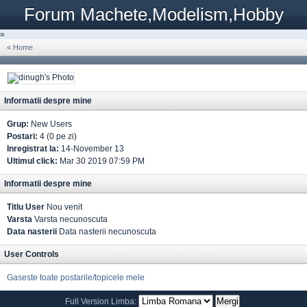
Forum Machete,Modelism,Hobby
»
« Home
Informatii despre mine
Grup:
New Users
Postari:
4 (0 pe zi)
Inregistrat la:
14-November 13
Ultimul click:
Mar 30 2019 07:59 PM
Informatii despre mine
Titlu User
Nou venit
Varsta
Varsta necunoscuta
Data nasterii
Data nasterii necunoscuta
User Controls
Gaseste toate postarile/topicele mele
Full Version
Limba: