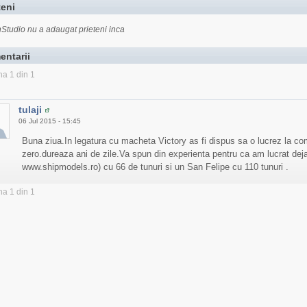
teni
Studio nu a adaugat prieteni inca
entarii
na 1 din 1
tulaji
06 Jul 2015 - 15:45
Buna ziua.In legatura cu macheta Victory as fi dispus sa o lucrez la com
zero.dureaza ani de zile.Va spun din experienta pentru ca am lucrat deja 
www.shipmodels.ro) cu 66 de tunuri si un San Felipe cu 110 tunuri .
na 1 din 1