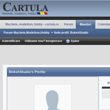
Machete, modelism, hobby - cartula.ro
Forum
Membri
Calenda
Forum Machete,Modelism,Hobby
>
Vede profil: BokehStudio
Autentificare
Utilizator nou? Inregistrare
Ajutor
BokehStudio
's Profile
R