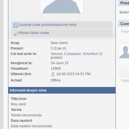
Prie
Bokeh
Com
Gaseste toate postarile/topicele mele
Pagi
Afisare istoric nume
Grup:
New Users
Postari:
3 (0 pe zi)
Cel mai activ in:
Vanzari, Cumparari, Schimburi
(3
postari)
Inregistrat la:
24-June 15
Vizualizari:
19909
Ultimul click:
Jul 06 2015 04:51 PM
Actual:
Offline
Pagi
Informatii despre mine
Titlu User
Nou venit
Varsta
Varsta necunoscuta
Data nasterii
Data nasterii necunoscuta